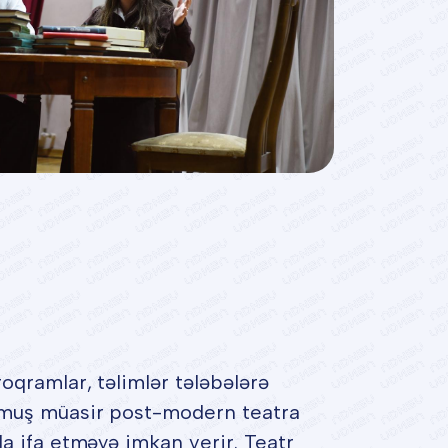
oqramlar, təlimlər tələbələrə
tmuş müasir post-modern teatra
da ifa etməyə imkan verir. Teatr