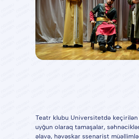
Teatr klubu Universitetdə keçirilən
uyğun olaraq tamaşalar, səhnəciklə
əlavə, həvəskar ssenarist müəllimlə