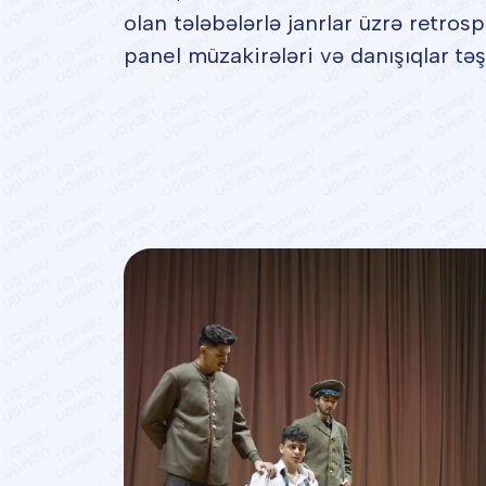
olan tələbələrlə janrlar üzrə retros
panel müzakirələri və danışıqlar təş