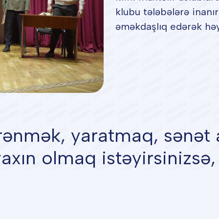
klubu tələbələrə inanır
əməkdaşlıq edərək həya
yrənmək, yaratmaq, sənət 
xın olmaq istəyirsinizsə,
Qeydiyyatdan keç!