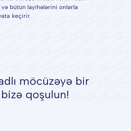
 və bütün layihələrini onlarla
ta keçirir.
adlı möcüzəyə bir
 bizə qoşulun!