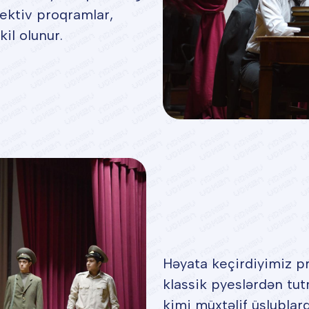
pektiv proqramlar,
kil olunur.
Həyata keçirdiyimiz pr
klassik pyeslərdən tu
kimi müxtəlif üslublar