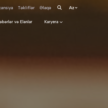
kansiya
Təkliflər
Əlaqə
əbərlər və Elanlar
Karyera