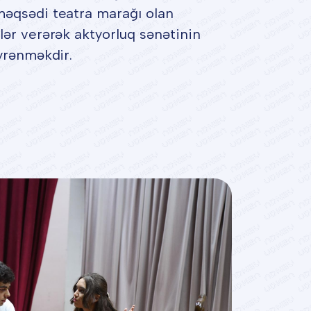
məqsədi teatra marağı olan
mlər verərək aktyorluq sənətinin
öyrənməkdir.