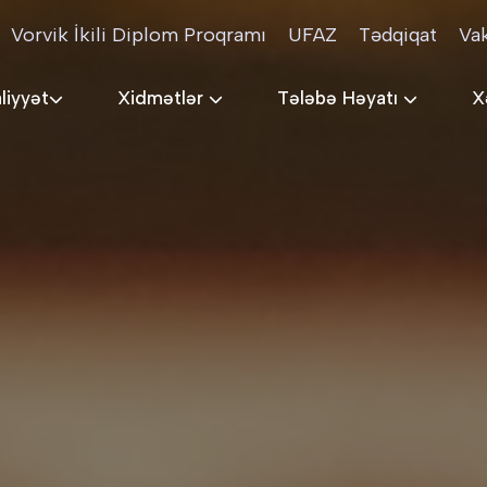
Vorvik İkili Diplom Proqramı
UFAZ
Tədqiqat
Va
liyyət
Xidmətlər
Tələbə Həyatı
X