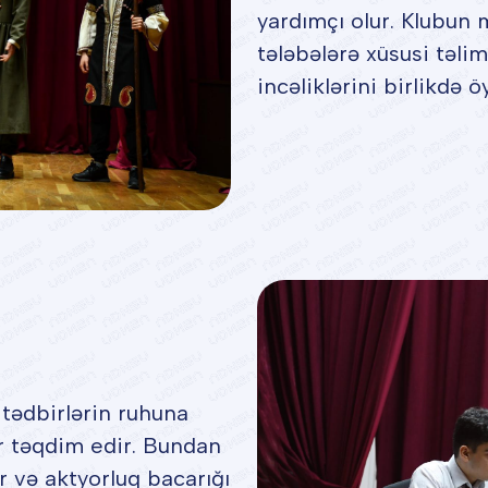
yardımçı olur. Klubun 
tələbələrə xüsusi təli
incəliklərini birlikdə 
 tədbirlərin ruhuna
r təqdim edir. Bundan
r və aktyorluq bacarığı