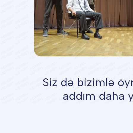
Siz də bizimlə ö
addım daha ya