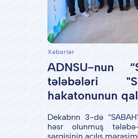
Xəbərlər
ADNSU-nun “S
tələbələri "
hakatonunun qali
Dekabrın 3-də “SABAH” q
həsr olunmuş tələb
sərgisinin açılış mərasimi