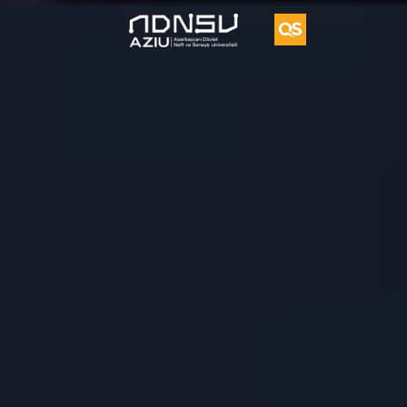
Vorvik
İkili
Diplom
Proqramı
UFAZ
Tədqiqat
Vakansiya
Təkliflər
Əlaqə