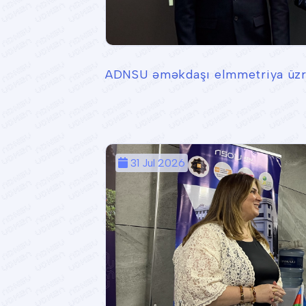
ADNSU əməkdaşı elmmetriya üzrə 
31 Jul 2026