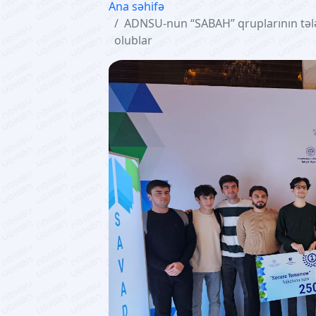
Ana səhifə
ADNSU-nun “SABAH” qruplarının təl
olublar