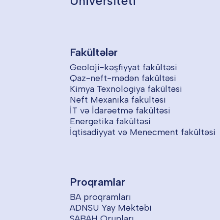
Universiteti
Fakültələr
Geoloji-kəşfiyyat fakültəsi
Qaz-neft-mədən fakültəsi
Kimya Texnologiya fakültəsi
Neft Mexanika fakültəsi
İT və İdarəetmə fakültəsi
Energetika fakültəsi
İqtisadiyyat və Menecment fakültəsi
Proqramlar
BA proqramları
ADNSU Yay Məktəbi
SABAH Qrupları