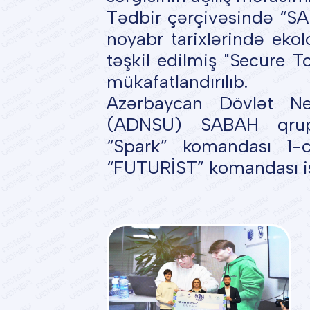
Tədbir çərçivəsində “SA
noyabr tarixlərində eko
təşkil edilmiş "Secure 
mükafatlandırılıb.
Azərbaycan Dövlət Nef
(ADNSU) SABAH qrupla
“Spark” komandası 1-c
“FUTURİST” komandası isə