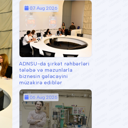
07 Aug 2026
ADNSU-da şirkət rəhbərləri
tələbə və məzunlarla
biznesin gələcəyini
müzakirə ediblər
06 Aug 2026