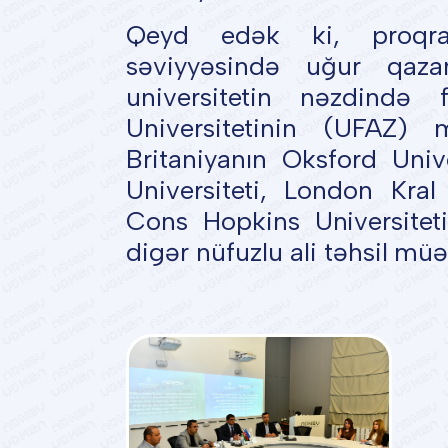
Qeyd edək ki, proqram
səviyyəsində uğur qa
universitetin nəzdində 
Universitetinin (UFAZ) 
Britaniyanın Oksford Unive
Universiteti, London Kral
Cons Hopkins Universiteti
digər nüfuzlu ali təhsil müə