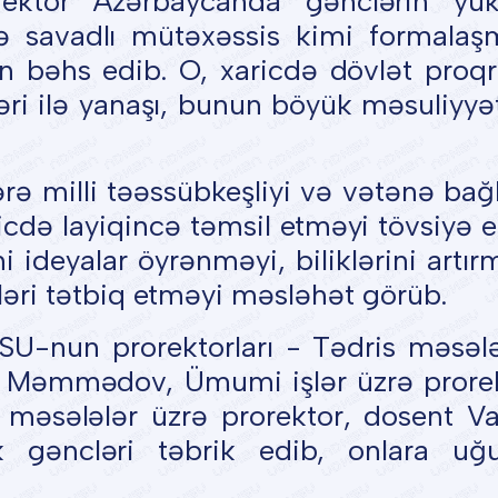
rektor Azərbaycanda gənclərin yü
və savadlı mütəxəssis kimi formalaş
n bəhs edib. O, xaricdə dövlət proq
ləri ilə yanaşı, bunun böyük məsuliyyə
ə milli təəssübkeşliyi və vətənə bağlı
cdə layiqincə təmsil etməyi tövsiyə e
 ideyalar öyrənməyi, biliklərini artır
ləri tətbiq etməyi məsləhət görüb.
U-nun prorektorları - Tədris məsələ
za Məmmədov, Ümumi işlər üzrə prore
i məsələlər üzrə prorektor, dosent V
 gəncləri təbrik edib, onlara uğu