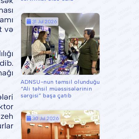
ksək
ması
ramı
31 Jul 2026
t və
lığı
dib.
mağı
ADNSU-nun təmsil olunduğu
“Ali təhsil müəssisələrinin
ləri
sərgisi” başa çatıb
ktor
azeh
30 Jul 2026
rlar