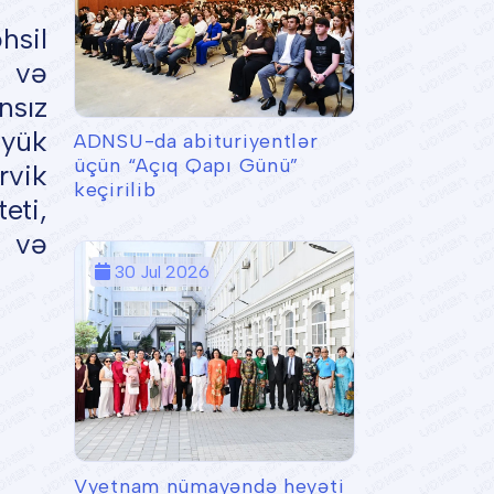
sil
 və
nsız
öyük
ADNSU-da abituriyentlər
üçün “Açıq Qapı Günü”
rvik
keçirilib
eti,
i və
30 Jul 2026
Vyetnam nümayəndə heyəti