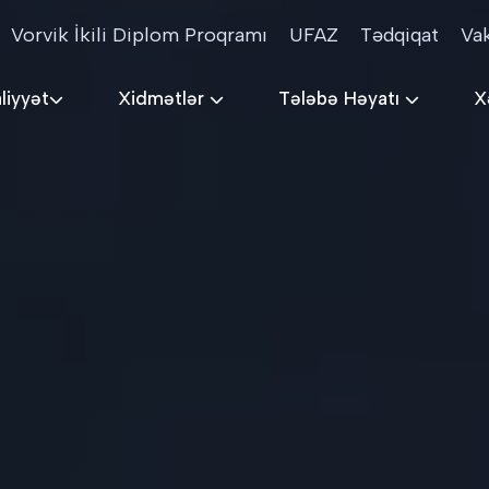
Vorvik İkili Diplom Proqramı
UFAZ
Tədqiqat
Va
liyyət
Xidmətlər
Tələbə Həyatı
X