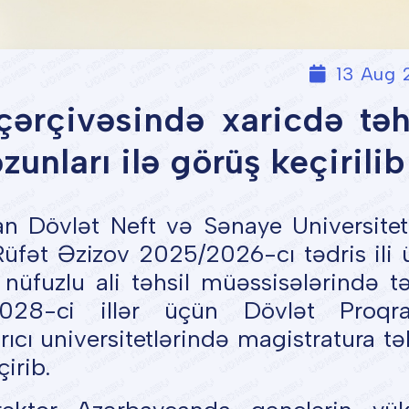
13 Aug 
ərçivəsində xaricdə təh
nları ilə görüş keçirilib
n Dövlət Neft və Sənaye Universitet
üfət Əzizov 2025/2026-cı tədris ili 
 nüfuzlu ali təhsil müəssisələrində tə
028-ci illər üçün Dövlət Proqra
cı universitetlərində magistratura təh
irib.