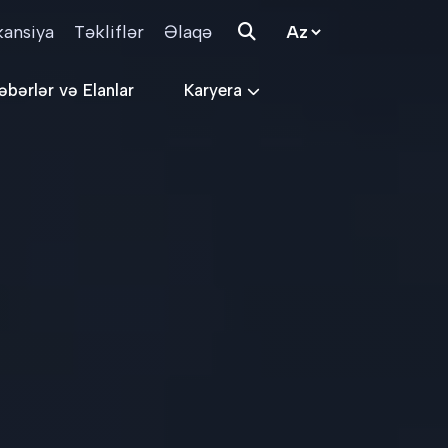
kansiya
Təkliflər
Əlaqə
əbərlər və Elanlar
Karyera