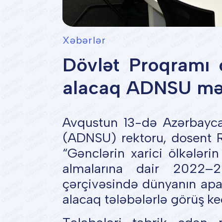
Xəbərlər
Dövlət Proqramı ç
alacaq ADNSU məzu
Avqustun 13-də Azərbayca
(ADNSU) rektoru, dosent R
“Gənclərin xarici ölkələrin
almalarına dair 2022–2
çərçivəsində dünyanın aparı
alacaq tələbələrlə görüş keç