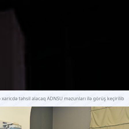
xaricdə təhsil alacaq ADNSU məzunları ilə görüş keçirilib