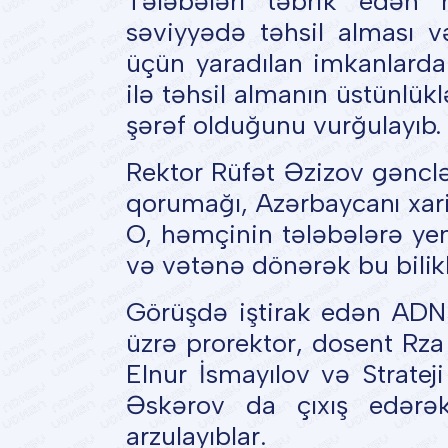
Tələbələri təbrik edən 
səviyyədə təhsil alması 
üçün yaradılan imkanlarda
ilə təhsil almanın üstünlük
şərəf olduğunu vurğulayıb.
Rektor Rüfət Əzizov gənclər
qorumağı, Azərbaycanı xari
O, həmçinin tələbələrə yeni
və vətənə dönərək bu bilik
Görüşdə iştirak edən ADNS
üzrə prorektor, dosent R
Elnur İsmayılov və Stratej
Əskərov da çıxış edərək
arzulayıblar.