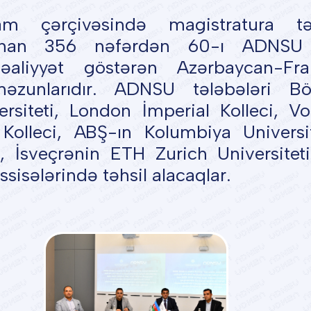
 çərçivəsində magistratura təh
zanan 356 nəfərdən 60-ı ADNSU
fəaliyyət göstərən Azərbaycan-Fra
məzunlarıdır. ADNSU tələbələri B
rsiteti, London İmperial Kolleci, Vo
 Kolleci, ABŞ-ın Kolumbiya Universit
, İsveçrənin ETH Zurich Universitet
ssisələrində təhsil alacaqlar.