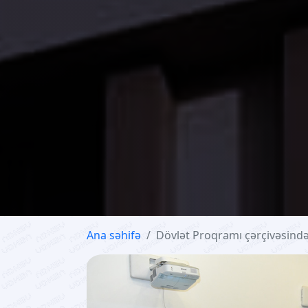
Ana səhifə
Dövlət Proqramı çərçivəsində 