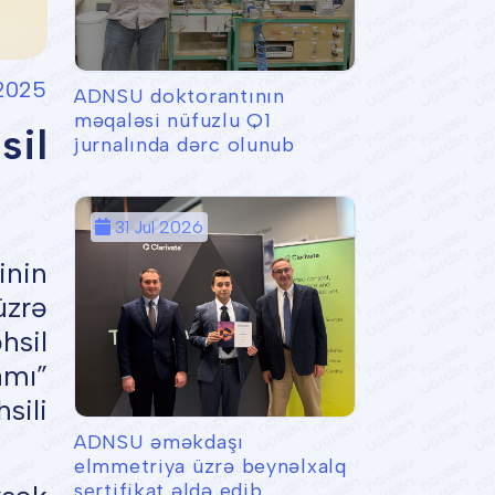
2025
ADNSU doktorantının
məqaləsi nüfuzlu Q1
sil
jurnalında dərc olunub
31 Jul 2026
inin
üzrə
hsil
mı”
sili
ADNSU əməkdaşı
elmmetriya üzrə beynəlxalq
sertifikat əldə edib