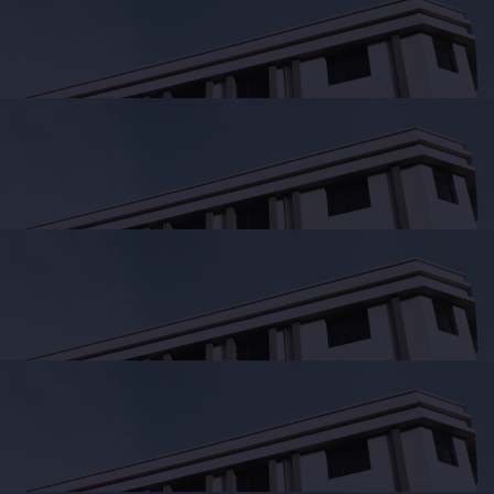
Services
Student's
life
News
and
Announcements
Careers
Sustainability