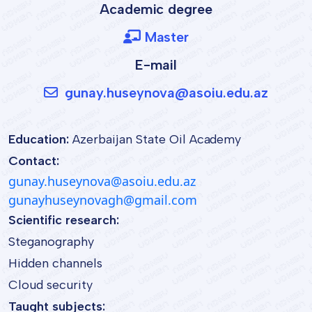
Academic degree
Master
E-mail
gunay.huseynova@asoiu.edu.az
Education:
Azerbaijan State Oil Academy
Contact:
gunay.huseynova@asoiu.edu.az
gunayhuseynovagh@gmail.com
Scientific research:
Steganography
Hidden channels
Cloud security
Taught subjects: