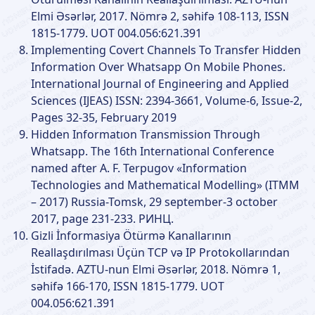
Elmi Əsərlər, 2017. Nömrə 2, səhifə 108-113, ISSN
1815-1779. UOT 004.056:621.391
Implementing Covert Channels To Transfer Hidden
Information Over Whatsapp On Mobile Phones.
International Journal of Engineering and Applied
Sciences (IJEAS) ISSN: 2394-3661, Volume-6, Issue-2,
Pages 32-35, February 2019
Hidden Informatıon Transmission Through
Whatsapp. The 16th International Conference
named after A. F. Terpugov «Information
Technologies and Mathematical Modelling» (IТММ
– 2017) Russia-Tomsk, 29 september-3 october
2017, page 231-233. РИНЦ.
Gizli İnformasiya Ötürmə Kanallarının
Reallaşdırılması Üçün TCP və IP Protokollarından
İstifadə. AZTU-nun Elmi Əsərlər, 2018. Nömrə 1,
səhifə 166-170, ISSN 1815-1779. UOT
004.056:621.391