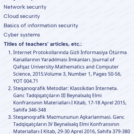
Network security
Cloud security
Basics of information security
Cyber ​​systems
Titles of teachers' articles, etc.:
İnternet Protokollarında Gizli İnformasiya Ötürmə
Kanallarının Yaradılması İmkanları. Journal of
Qafqaz University-Mathematics and Computer
Science, 2015.Volume 3, Number 1, Pages 50-56,
YOT 004.71
Steqanoqrafik Metodlar: Klassikdən İnternetə.
Gənc Tədqiqatçıların III Beynəlxalq Elmi
Konfransının Materialları-I Kitab, 17-18 Aprel 2015,
Səhifə 346-348
Steqanoqrafik Məzmununun Aşkarlanmasi. Gənc
Tədqiqatçıların IV Beynəlxalq Elmi Konfransının
Materialları-I Kitab, 29-30 Aprel 2016, Səhifə 379-380