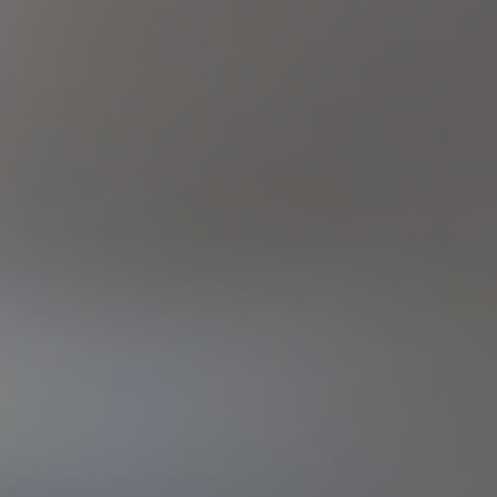
Haqqımızda
Struktur
Akademik
Fəaliyyət
Xidmətlər
Tələbə
Həyatı