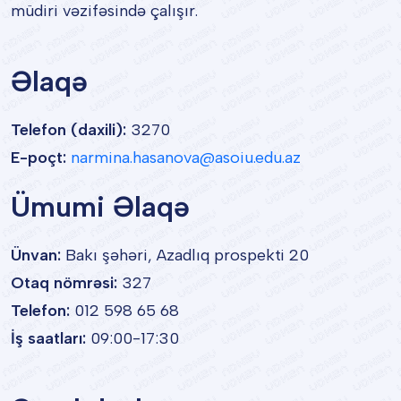
müdiri vəzifəsində çalışır.
Əlaqə
Telefon (daxili):
3270
E-poçt:
narmina.hasanova@asoiu.edu.az
Ümumi Əlaqə
Ünvan:
Bakı şəhəri, Azadlıq prospekti 20
Otaq nömrəsi:
327
Telefon:
012 598 65 68
İş saatları:
09:00-17:30