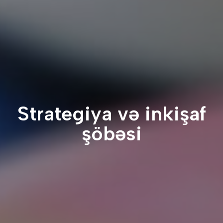
Xəbərlər
və
Elanlar
Karyera
Strategiya və inkişaf
şöbəsi
Dayanıqlılıq