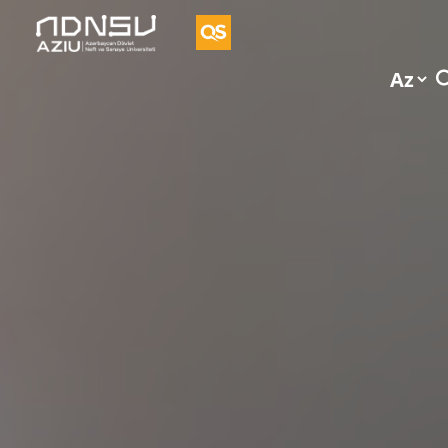
Vorvik
İkili
Diplom
Proqramı
UFAZ
Tədqiqat
Vakansiya
Təkliflər
Əlaqə