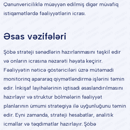
Qanunvericiliklə müəyyən edilmiş digər müvafiq
istiqamətlərdə fəaliyyətlərin icrası.
Əsas vəzifələri
Şöbə strateji sənədlərin hazırlanmasını təşkil edir
və onların icrasına nəzarəti həyata keçirir.
Fəaliyyətin nəticə göstəriciləri üzrə mütəmadi
monitorinq apararaq qiymətləndirmə işlərini təmin
edir. İnkişaf layihələrinin iqtisadi əsaslandırılmasını
hazırlayır və struktur bölmələrin fəaliyyət
planlarının ümumi strategiya ilə uyğunluğunu təmin
edir. Eyni zamanda, strateji hesabatlar, analitik
icmallar və təqdimatlar hazırlayır. Şöbə