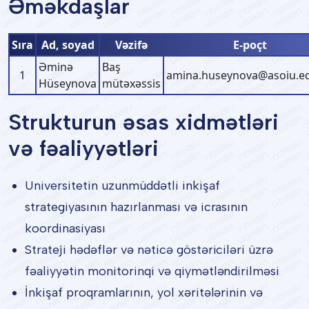
Əməkdaşlar
Sıra
Ad, soyad
Vəzifə
E-poçt
Əminə
Baş
1
amina.huseynova@asoiu.e
Hüseynova
mütəxəssis
Strukturun əsas xidmətləri
və fəaliyyətləri
Universitetin uzunmüddətli inkişaf
strategiyasının hazırlanması və icrasının
koordinasiyası
Strateji hədəflər və nəticə göstəriciləri üzrə
fəaliyyətin monitorinqi və qiymətləndirilməsi
İnkişaf proqramlarının, yol xəritələrinin və