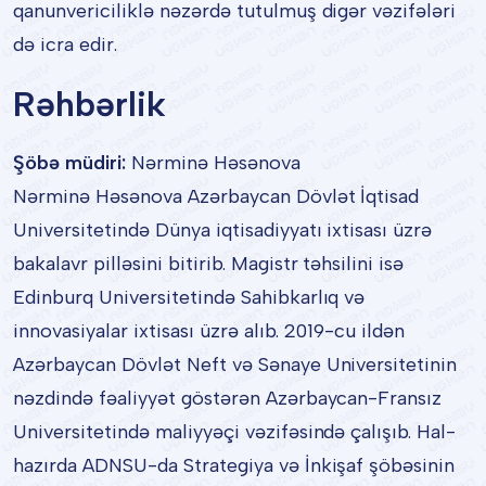
qanunvericiliklə nəzərdə tutulmuş digər vəzifələri
də icra edir.
Rəhbərlik
Şöbə müdiri:
Nərminə Həsənova
Nərminə Həsənova Azərbaycan Dövlət İqtisad
Universitetində Dünya iqtisadiyyatı ixtisası üzrə
bakalavr pilləsini bitirib. Magistr təhsilini isə
Edinburq Universitetində Sahibkarlıq və
innovasiyalar ixtisası üzrə alıb. 2019-cu ildən
Azərbaycan Dövlət Neft və Sənaye Universitetinin
nəzdində fəaliyyət göstərən Azərbaycan-Fransız
Universitetində maliyyəçi vəzifəsində çalışıb. Hal-
hazırda ADNSU-da Strategiya və İnkişaf şöbəsinin