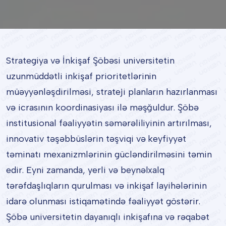
Strategiya və İnkişaf Şöbəsi universitetin
uzunmüddətli inkişaf prioritetlərinin
müəyyənləşdirilməsi, strateji planların hazırlanması
və icrasının koordinasiyası ilə məşğuldur. Şöbə
institusional fəaliyyətin səmərəliliyinin artırılması,
innovativ təşəbbüslərin təşviqi və keyfiyyət
təminatı mexanizmlərinin gücləndirilməsini təmin
edir. Eyni zamanda, yerli və beynəlxalq
tərəfdaşlıqların qurulması və inkişaf layihələrinin
idarə olunması istiqamətində fəaliyyət göstərir.
Şöbə universitetin dayanıqlı inkişafına və rəqabət