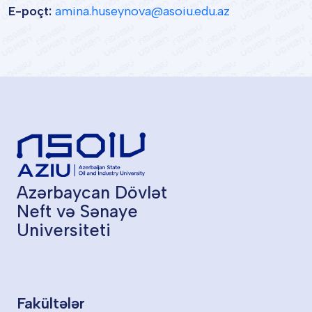
E-poçt:
amina.huseynova@asoiu.edu.az
Azərbaycan Dövlət
Neft və Sənaye
Universiteti
Fakültələr