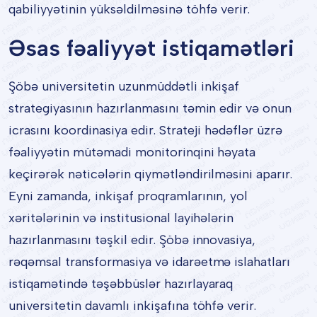
qabiliyyətinin yüksəldilməsinə töhfə verir.
Əsas fəaliyyət istiqamətləri
Şöbə universitetin uzunmüddətli inkişaf
strategiyasının hazırlanmasını təmin edir və onun
icrasını koordinasiya edir. Strateji hədəflər üzrə
fəaliyyətin mütəmadi monitorinqini həyata
keçirərək nəticələrin qiymətləndirilməsini aparır.
Eyni zamanda, inkişaf proqramlarının, yol
xəritələrinin və institusional layihələrin
hazırlanmasını təşkil edir. Şöbə innovasiya,
rəqəmsal transformasiya və idarəetmə islahatları
istiqamətində təşəbbüslər hazırlayaraq
universitetin davamlı inkişafına töhfə verir.