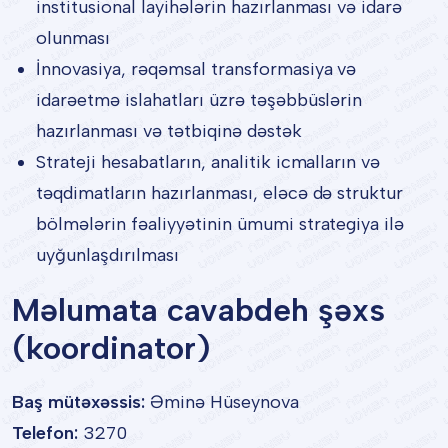
institusional layihələrin hazırlanması və idarə
olunması
İnnovasiya, rəqəmsal transformasiya və
idarəetmə islahatları üzrə təşəbbüslərin
hazırlanması və tətbiqinə dəstək
Strateji hesabatların, analitik icmalların və
təqdimatların hazırlanması, eləcə də struktur
bölmələrin fəaliyyətinin ümumi strategiya ilə
uyğunlaşdırılması
Məlumata cavabdeh şəxs
(koordinator)
Baş mütəxəssis:
Əminə Hüseynova
Telefon:
3270