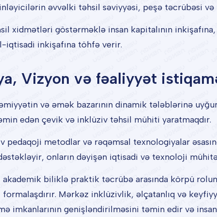
nləyicilərin əvvəlki təhsil səviyyəsi, peşə təcrübəsi və f
il xidmətləri göstərməklə insan kapitalının inkişafına,
iqtisadi inkişafına töhfə verir.
ya, Vizyon və fəaliyyət istiqam
miyyətin və əmək bazarının dinamik tələblərinə uyğun o
təmin edən çevik və inklüziv təhsil mühiti yaratmaqdır.
v pedaqoji metodlar və rəqəmsal texnologiyalar əsasınd
dəstəkləyir, onların dəyişən iqtisadi və texnoloji mühit
kademik biliklə praktik təcrübə arasında körpü rolun
formalaşdırır. Mərkəz inklüzivlik, əlçatanlıq və keyfiyy
 imkanlarının genişləndirilməsini təmin edir və insan k