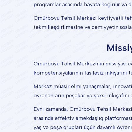
proqramlar əsasında həyata keçirilir və di
Ömürboyu Təhsil Mərkəzi keyfiyyətli təhs
təkmilləşdirilməsinə və cəmiyyətin sosial-
Missi
Ömürboyu Təhsil Mərkəzinin missiyası cə
kompetensiyalarının fasiləsiz inkişafını 
Mərkəz müasir elmi yanaşmalar, innovati
öyrənənlərin peşəkar və şəxsi inkişafını 
Eyni zamanda, Ömürboyu Təhsil Mərkəzi a
arasında effektiv əməkdaşlıq platforması 
yaş və peşə qrupları üçün davamlı öyrənmə