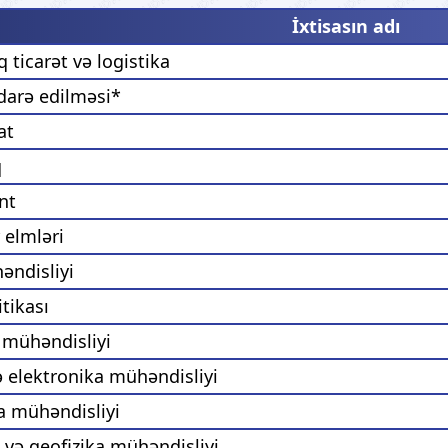
İxtisasın adı
 ticarət və logistika
idarə edilməsi*
at
q
nt
elmləri
əndisliyi
tikası
 mühəndisliyi
ə elektronika mühəndisliyi
a mühəndisliyi
 və geofizika mühəndisliyi