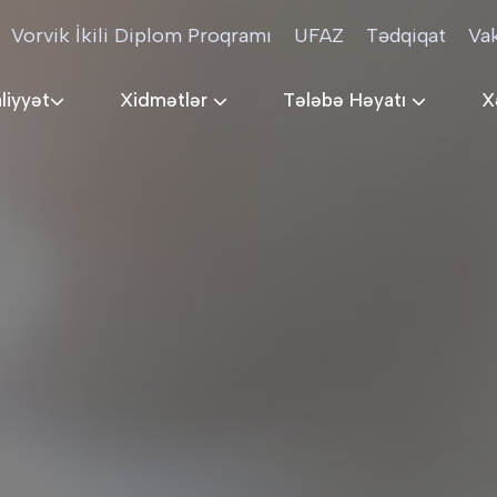
Vorvik İkili Diplom Proqramı
UFAZ
Tədqiqat
Va
liyyət
Xidmətlər
Tələbə Həyatı
X