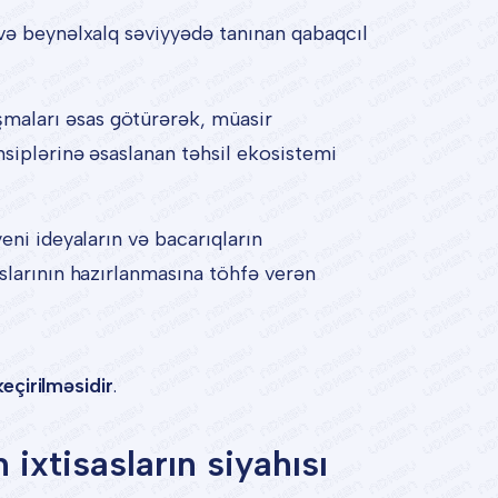
 və beynəlxalq səviyyədə tanınan qabaqcıl
maları əsas götürərək, müasir
nsiplərinə əsaslanan təhsil ekosistemi
eni ideyaların və bacarıqların
slarının hazırlanmasına töhfə verən
keçirilməsidir
.
ixtisasların siyahısı