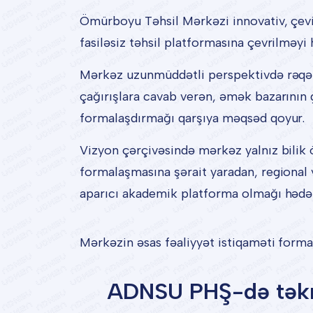
Ömürboyu Təhsil Mərkəzi innovativ, çevik
fasiləsiz təhsil platformasına çevrilməyi 
Mərkəz uzunmüddətli perspektivdə rəqəms
çağırışlara cavab verən, əmək bazarının 
formalaşdırmağı qarşıya məqsəd qoyur.
Vizyon çərçivəsində mərkəz yalnız bilik ö
formalaşmasına şərait yaradan, regional 
aparıcı akademik platforma olmağı hədəf
Mərkəzin əsas fəaliyyət istiqaməti forma
ADNSU PHŞ-də təkrar 