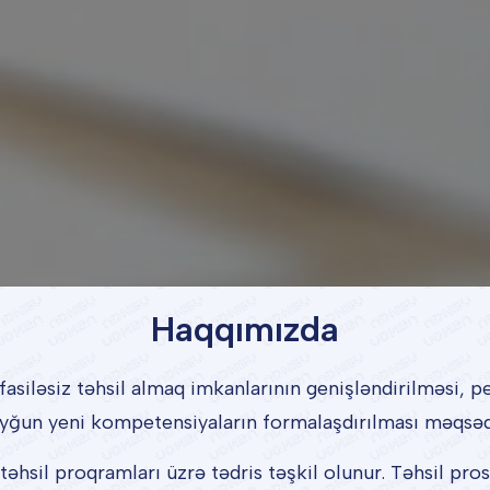
Haqqımızda
iləsiz təhsil almaq imkanlarının genişləndirilməsi, peş
uyğun yeni kompetensiyaların formalaşdırılması məqsədil
 təhsil proqramları üzrə tədris təşkil olunur. Təhsil pr