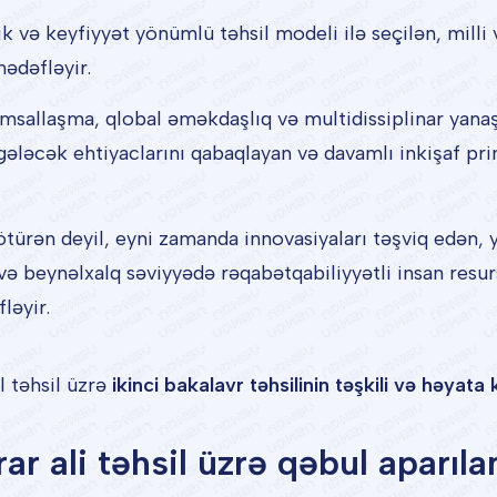
 və keyfiyyət yönümlü təhsil modeli ilə seçilən, milli
hədəfləyir.
allaşma, qlobal əməkdaşlıq və multidissiplinar yanaş
gələcək ehtiyaclarını qabaqlayan və davamlı inkişaf pri
türən deyil, eyni zamanda innovasiyaları təşviq edən, y
və beynəlxalq səviyyədə rəqabətqabiliyyətli insan resur
ləyir.
l təhsil üzrə
ikinci bakalavr təhsilinin təşkili və həyata 
ali təhsil üzrə qəbul aparılan 