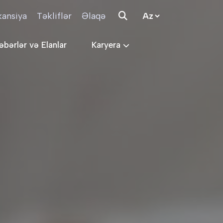
kansiya
Təkliflər
Əlaqə
əbərlər və Elanlar
Karyera