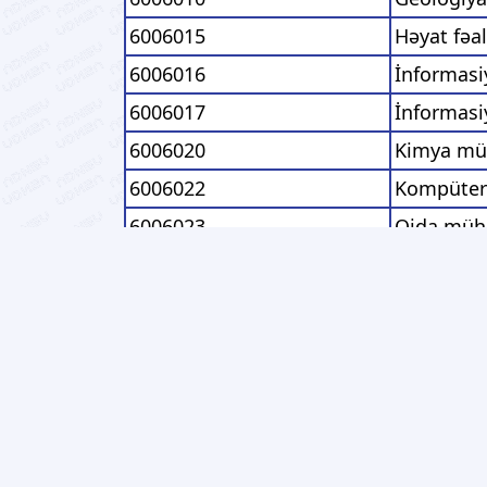
6006015
Həyat fəal
6006016
İnformasi
6006017
İnformasiy
6006020
Kimya müh
6006022
Kompüter
6006023
Qida mühə
6006025
Logistika 
6006026
Maşın müh
6006027
Materiall
6006028
Mexanika 
6006029
Mexatroni
6006033
Mədən mü