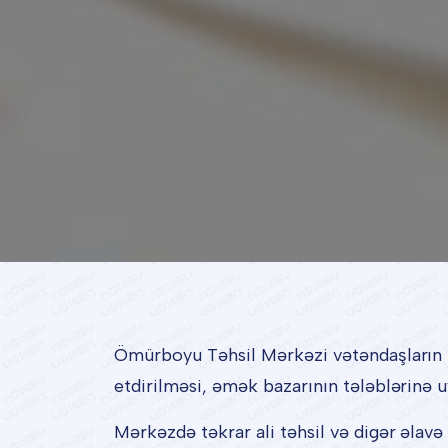
Ömürboyu Təhsil Mərkəzi vətəndaşların fas
etdirilməsi, əmək bazarının tələblərinə 
Mərkəzdə təkrar ali təhsil və digər əlavə