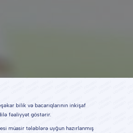
əkar bilik və bacarıqlarının inkişaf
ə fəaliyyət göstərir.
osesi müasir tələblərə uyğun hazırlanmış