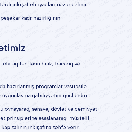
ərdi inkişaf ehtiyacları nəzərə alınır.
 peşəkar kadr hazırlığının
ətimiz
laraq fərdlərin bilik, bacarıq və
a hazırlanmış proqramlar vasitəsilə
ə uyğunlaşma qabiliyyətini gücləndirir.
u oynayaraq, sənaye, dövlət və cəmiyyət
ət prinsiplərinə əsaslanaraq, müxtəlif
apitalının inkişafına töhfə verir.