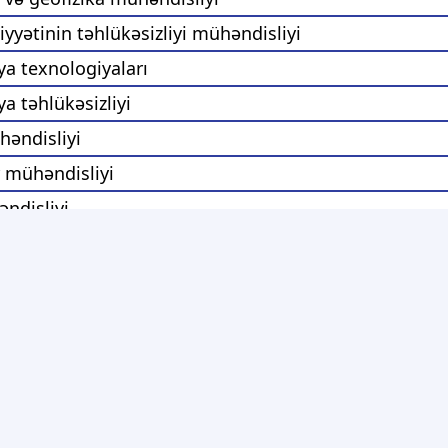
iyyətinin təhlükəsizliyi mühəndisliyi
ya texnologiyaları
a təhlükəsizliyi
əndisliyi
 mühəndisliyi
ndisliyi
və nəqliyyat texnologiyaları mühəndisliyi
əndisliyi
ar mühəndisliyi
mühəndisliyi
ka və robototexnika mühəndisliyi*
həndisliyi