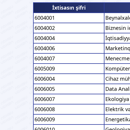
İxtisasın şifri
6004001
Beynəlxalq
6004002
Biznesin 
6004004
İqtisadiyy
6004006
Marketin
6004007
Menecme
6005009
Kompüter 
6006004
Cihaz müh
6006005
Data Anali
6006007
Ekologiya
6006008
Elektrik v
6006009
Energetik
6006010
Geologiya