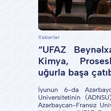
Xəbərlər
“UFAZ Beynəlxa
Kimya, Prosesl
uğurla başa çatı
İyunun 6-da Azərbay
Universitetinin (ADNSU
Azərbaycan-Fransız Unive