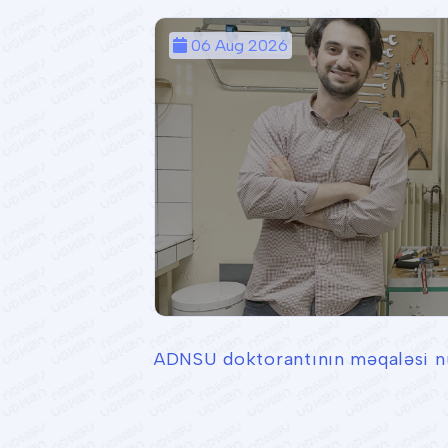
06 Aug 2026
ADNSU doktorantının məqaləsi nü