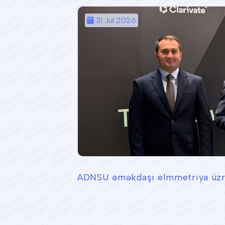
31 Jul 2026
ADNSU əməkdaşı elmmetriya üzrə 