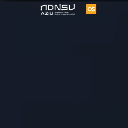
Vorvik
İkili
Diplom
Proqramı
UFAZ
Tədqiqat
Vakansiya
Təkliflər
Əlaqə