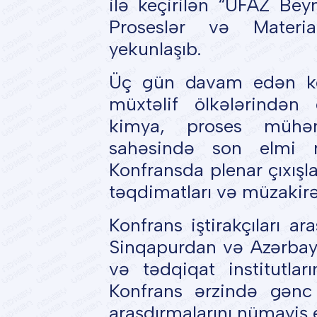
ilə keçirilən “UFAZ Bey
Proseslər və Materia
yekunlaşıb.
Üç gün davam edən kon
müxtəlif ölkələrindən 
kimya, proses mühənd
sahəsində son elmi na
Konfransda plenar çıxışla
təqdimatları və müzakirəl
Konfrans iştirakçıları a
Sinqapurdan və Azərbayc
və tədqiqat institutlar
Konfrans ərzində gənc
araşdırmalarını nümayiş 