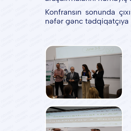
Konfransın sonunda çıxı
nəfər gənc tədqiqatçıya 