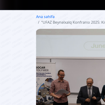
Ana səhifə
“UFAZ Beynəlxalq Konfransı 2025: Ki