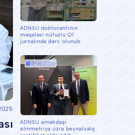
ADNSU doktorantının
məqaləsi nüfuzlu Q1
jurnalında dərc olunub
31 Jul 2026
2025
sı
ADNSU əməkdaşı
elmmetriya üzrə beynəlxalq