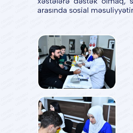
xəstələrə dəstək olmaq, s
arasında sosial məsuliyyəti