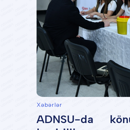
Xəbərlər
ADNSU-da könü