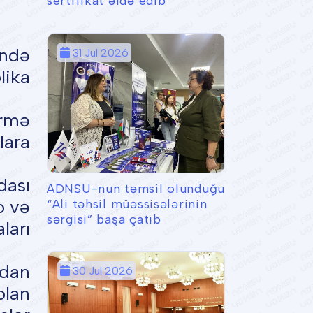
sertifikat əldə edib
ində
31 Jul 2026
lika
ermə
lara
dası
ADNSU-nun təmsil olunduğu
b və
“Ali təhsil müəssisələrinin
sərgisi” başa çatıb
arı
adan
30 Jul 2026
olan