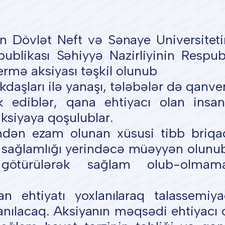
n Dövlət Neft və Sənaye Universitet
blikası Səhiyyə Nazirliyinin Respub
rmə aksiyası təşkil olunub
şları ilə yanaşı, tələbələr də qanv
ak ediblər, qana ehtiyacı olan insan
siyaya qoşulublar.
ndən ezam olunan xüsusi tibb briqa
n sağlamlığı yerindəcə müəyyən olunu
götürülərək sağlam olub-olmamal
n ehtiyatı yoxlanılaraq talassemiy
anılacaq. Aksiyanın məqsədi ehtiyacı 