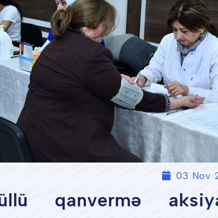
03 Nov 
llü qanvermə aksiya