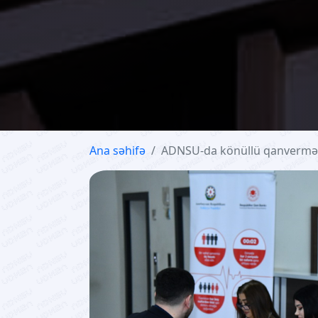
Ana səhifə
ADNSU-da könüllü qanvermə ak