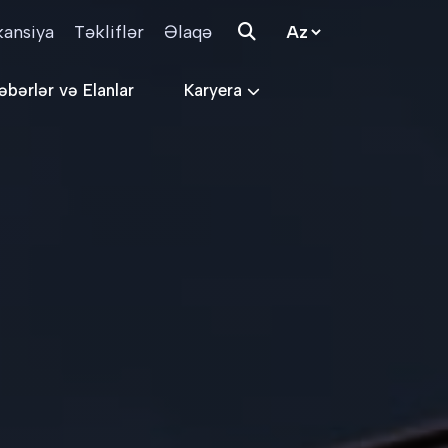
kansiya
Təkliflər
Əlaqə
əbərlər və Elanlar
Karyera