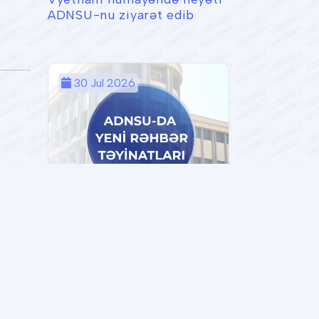
ADNSU-nu ziyarət edib
30 Jul 2026
ADNSU-da struktur
dəyişikliyi və yeni təyinatlar
olub