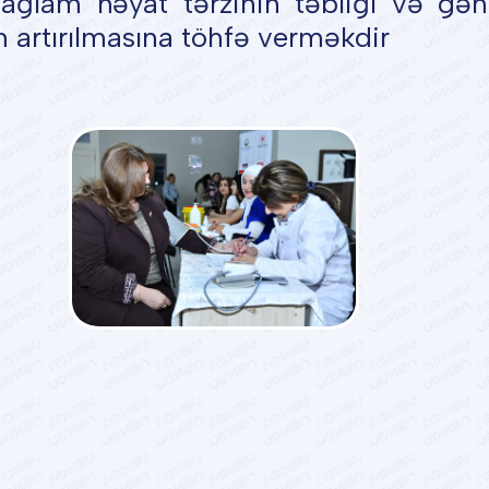
ağlam həyat tərzinin təbliği və gən
n artırılmasına töhfə verməkdir