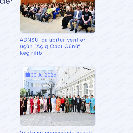
clər
ADNSU-da abituriyentlər
üçün “Açıq Qapı Günü”
keçirilib
30 Jul 2026
Vyetnam nümayəndə heyəti