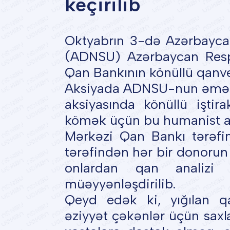
keçirilib
Oktyabrın 3-də Azərbayca
(ADNSU) Azərbaycan Respu
Qan Bankının könüllü qanve
Aksiyada ADNSU-nun əməkda
aksiyasında könüllü iştir
kömək üçün bu humanist ak
Mərkəzi Qan Bankı tərəfi
tərəfindən hər bir donoru
onlardan qan analizi 
müəyyənləşdirilib.
Qeyd edək ki, yığılan qa
əziyyət çəkənlər üçün saxl