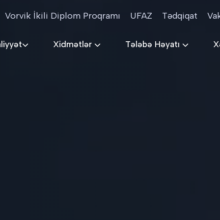
Vorvik İkili Diplom Proqramı
UFAZ
Tədqiqat
Va
liyyət
Xidmətlər
Tələbə Həyatı
X