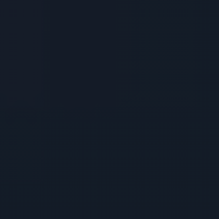
Haqqımızda
Struktur
Akademik
Fəaliyyət
Xidmətlər
Tələbə
Həyatı