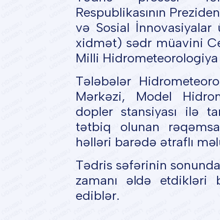
Respublikasının Prezide
və Sosial İnnovasiyalar
xidmət) sədr müavini Ce
Milli Hidrometeorologiya
Tələbələr Hidrometeorol
Mərkəzi, Model Hidrom
dopler stansiyası ilə t
tətbiq olunan rəqəmsa
həlləri barədə ətraflı məl
Tədris səfərinin sonunda 
zamanı əldə etdikləri b
ediblər.