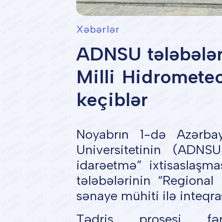
Xəbərlər
ADNSU tələbələri
Milli Hidromete
keçiblər
Noyabrın 1-də Azərba
Universitetinin (ADN
idarəetmə” ixtisaslaşmas
tələbələrinin “Regional 
sənaye mühiti ilə inteqra
Tədris prosesi fə