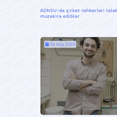
ADNSU-da şirkət rəhbərləri tələb
müzakirə ediblər
06 Aug 2026