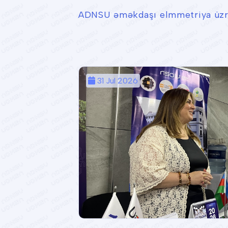
ADNSU əməkdaşı elmmetriya üzrə 
31 Jul 2026