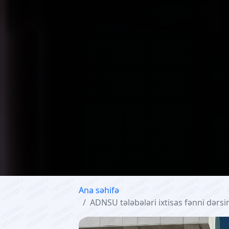
Ana səhifə
ADNSU tələbələri ixtisas fənni dərsi