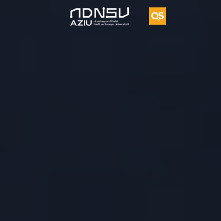
Vorvik
İkili
Diplom
Proqramı
UFAZ
Tədqiqat
Vakansiya
Təkliflər
Əlaqə