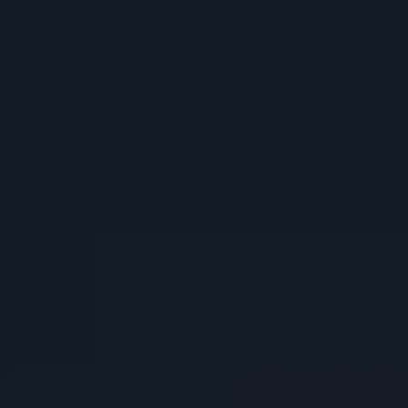
Xəbərlər
və
Elanlar
Karyera
Dayanıqlılıq