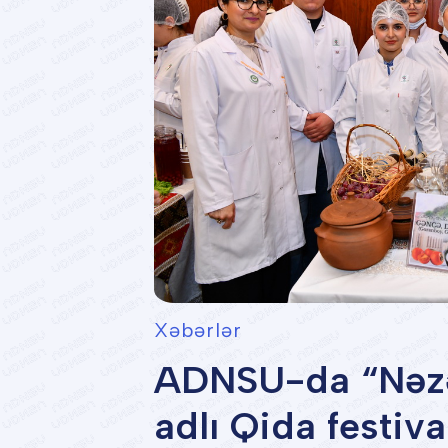
Xəbərlər
ADNSU-da “Nəzə
adlı Qida festival