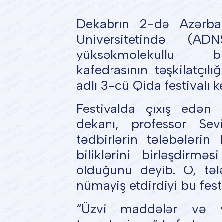
Dekabrın 2-də Azərba
Universitetində (
yüksəkmolekullu bir
kafedrasının təşkilatçıl
adlı 3-cü Qida festivalı ke
Festivalda çıxış edən 
dekanı, professor S
tədbirlərin tələbələri
biliklərini birləşdirm
olduğunu deyib. O, tələb
nümayiş etdirdiyi bu fest
“Üzvi maddələr və yü