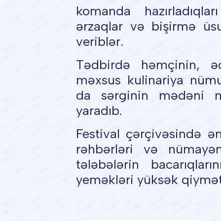
komanda hazırladıqları
ərzaqlar və bişirmə üsu
veriblər.
Tədbirdə həmçinin, əc
məxsus kulinariya nümun
da sərginin mədəni mü
yaradıb.
Festival çərçivəsində ə
rəhbərləri və nümayən
tələbələrin bacarıqlar
yeməkləri yüksək qiymət