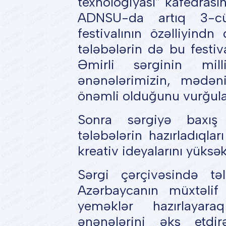
texnologiyası” kafedrası
ADNSU-da artıq 3-c
festivalının özəlliyindn
tələbələrin də bu festiv
Əmirli sərginin mi
ənənələrimizin, mədəni
önəmli olduğunu vurğula
Sonra sərgiyə baxış ke
tələbələrin hazırladıqlar
kreativ ideyalarını yüksə
Sərgi çərçivəsində tə
Azərbaycanın müxtəlif 
yeməklər hazırlayara
ənənələrini əks etdir