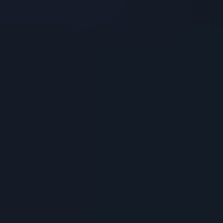
Haqqımızda
Struktur
Akademik
Fəaliyyət
Xidmətlər
Tələbə
Həyatı