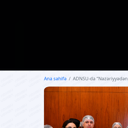
Ana səhifə
ADNSU-da “Nəzəriyyədən tə