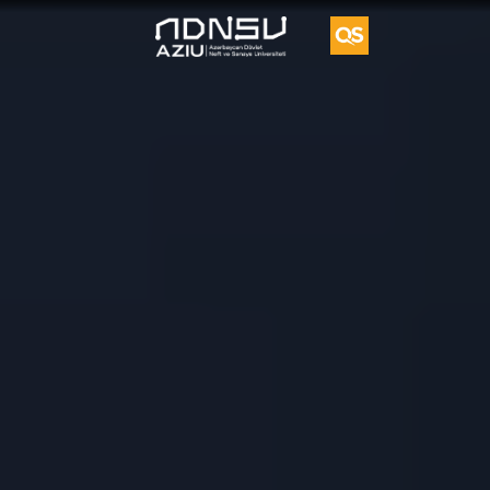
Vorvik
İkili
Diplom
Proqramı
UFAZ
Tədqiqat
Vakansiya
Təkliflər
Əlaqə