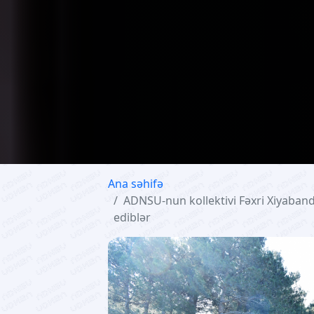
Ana səhifə
ADNSU-nun kollektivi Fəxri Xiyaband
ediblər