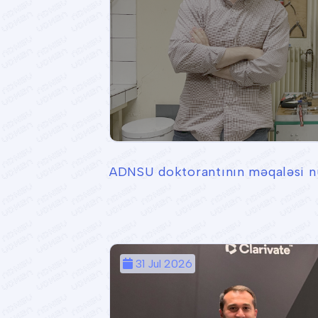
ADNSU doktorantının məqaləsi nü
31 Jul 2026