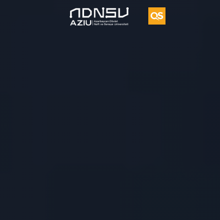
Vorvik
İkili
Diplom
Proqramı
UFAZ
Tədqiqat
Vakansiya
Təkliflər
Əlaqə