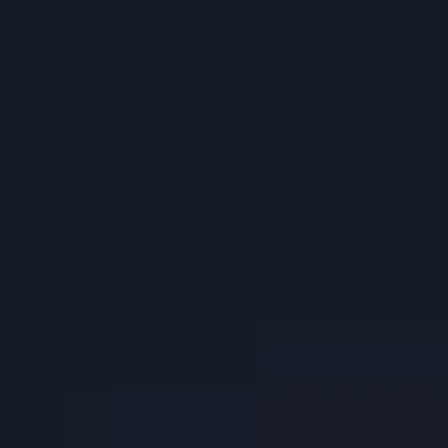
Xəbərlər
və
Elanlar
Karyera
Dayanıqlılıq