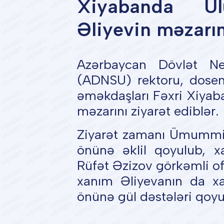
Xiyabanda U
Əliyevin məzarın
Azərbaycan Dövlət Nef
(ADNSU) rektoru, dosent
əməkdaşları Fəxri Xiyab
məzarını ziyarət ediblər.
Ziyarət zamanı Ümummill
önünə əklil qoyulub, xa
Rüfət Əzizov görkəmli o
xanım Əliyevanın da xat
önünə gül dəstələri qoyu