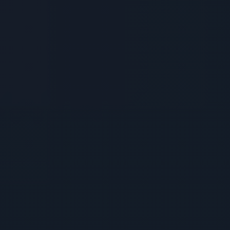
Haqqımızda
Struktur
Akademik
Fəaliyyət
Xidmətlər
Tələbə
Həyatı