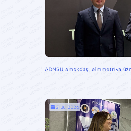
ADNSU əməkdaşı elmmetriya üzrə 
31 Jul 2026