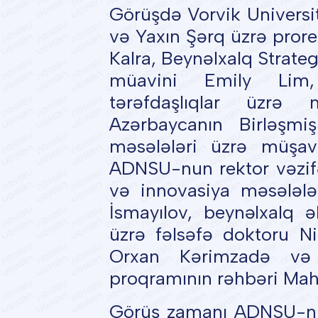
Görüşdə Vorvik Universi
və Yaxın Şərq üzrə prore
Kalra, Beynəlxalq Strateg
müavini Emily Lim,
tərəfdaşlıqlar üzrə 
Azərbaycanın Birləşmiş 
məsələləri üzrə müşav
ADNSU-nun rektor vəzif
və innovasiya məsələlər
İsmayılov, beynəlxalq ə
üzrə fəlsəfə doktoru Ni
Orxan Kərimzadə və 
proqramının rəhbəri Mahm
Görüş zamanı ADNSU-nun