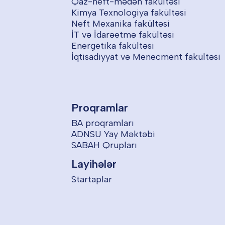
Qaz-neft-mədən fakültəsi
Kimya Texnologiya fakültəsi
Neft Mexanika fakültəsi
İT və İdarəetmə fakültəsi
Energetika fakültəsi
İqtisadiyyat və Menecment fakültəsi
Proqramlar
BA proqramları
ADNSU Yay Məktəbi
SABAH Qrupları
Layihələr
Startaplar