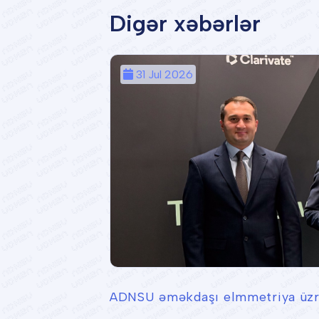
Digər xəbərlər
31 Jul 2026
ADNSU əməkdaşı elmmetriya üzrə 