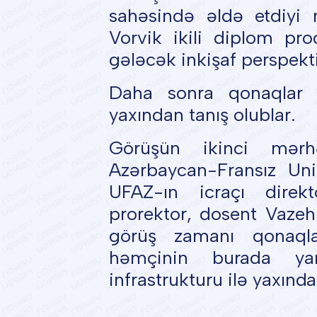
sahəsində əldə etdiyi 
Vorvik ikili diplom pr
gələcək inkişaf perspekt
Daha sonra qonaqlar un
yaxından tanış olublar.
Görüşün ikinci mərh
Azərbaycan-Fransız Uni
UFAZ-ın icraçı direkt
prorektor, dosent Vazeh 
görüş zamanı qonaqla
həmçinin burada yara
infrastrukturu ilə yaxında