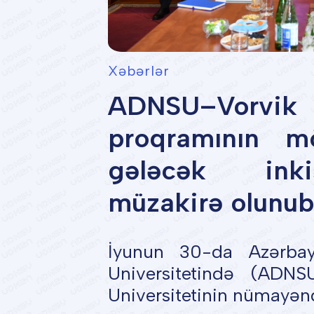
Xəbərlər
ADNSU–Vorv
proqramının m
gələcək inkiş
müzakirə olunub
İyunun 30-da Azərba
Universitetində (ADNS
Universitetinin nümayəndə