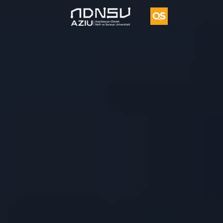
Vorvik
İkili
Diplom
Proqramı
UFAZ
Tədqiqat
Vakansiya
Təkliflər
Əlaqə