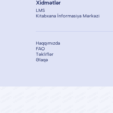
Xidmətlər
LMS
Kitabxana İnformasiya Mərkəzi
Haqqımızda
FAQ
Təkliflər
Əlaqə