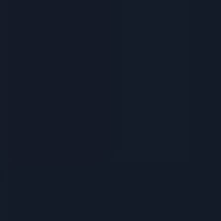
Haqqımızda
Struktur
Akademik
Fəaliyyət
Xidmətlər
Tələbə
Həyatı