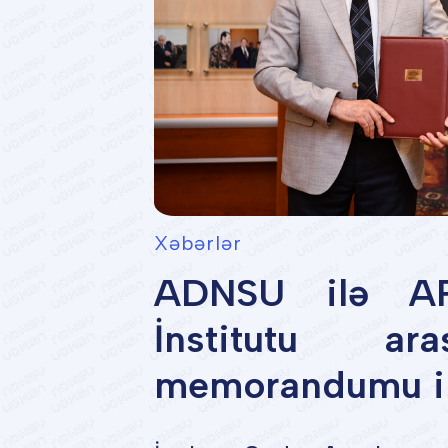
Xəbərlər
ADNSU ilə AR
İnstitutu ar
memorandumu i