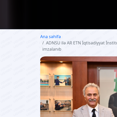
Ana səhifə
ADNSU ilə AR ETN İqtisadiyyat İns
imzalanıb