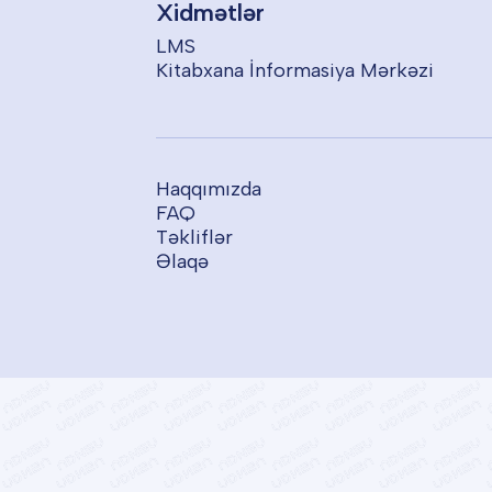
Xidmətlər
LMS
Kitabxana İnformasiya Mərkəzi
Haqqımızda
FAQ
Təkliflər
Əlaqə