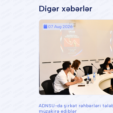
Digər xəbərlər
07 Aug 2026
ADNSU-da şirkət rəhbərləri tələb
müzakirə ediblər