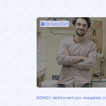
06 Aug 2026
ADNSU doktorantının məqaləsi nü