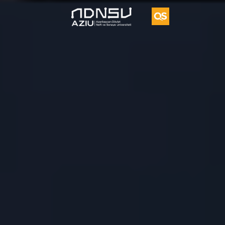
Vorvik
İkili
Diplom
Proqramı
UFAZ
Tədqiqat
Vakansiya
Təkliflər
Əlaqə