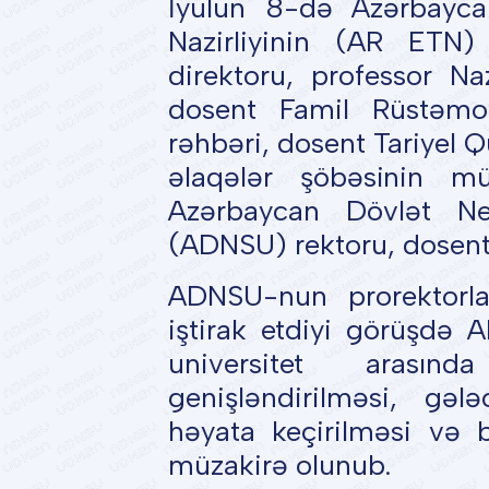
İyulun 8-də Azərbayca
Nazirliyinin (AR ETN) 
direktoru, professor Naz
dosent Famil Rüstəmo
rəhbəri, dosent Tariyel 
əlaqələr şöbəsinin mü
Azərbaycan Dövlət Nef
(ADNSU) rektoru, dosent 
ADNSU-nun prorektorla
iştirak etdiyi görüşdə A
universitet arasınd
genişləndirilməsi, gəl
həyata keçirilməsi və 
müzakirə olunub.