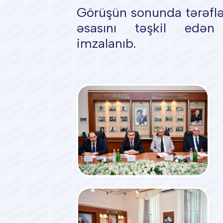
Görüşün sonunda tərəflə
əsasını təşkil edə
imzalanıb.